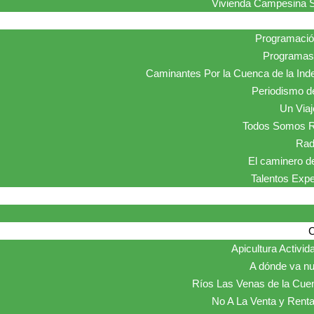
Vivienda Campesina S
Programaci
Programas 
Caminantes Por la Cuenca de la Ind
Periodismo de
Un Viaje
Todos Somos R
Rad
El caminero de
Talentos Exp
Apicultura Activid
A dónde va nu
Ríos Las Venas de la Cue
No A La Venta y Renta