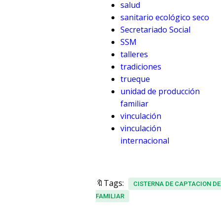
salud
sanitario ecológico seco
Secretariado Social
SSM
talleres
tradiciones
trueque
unidad de producción
familiar
vinculación
vinculación
internacional
🔖Tags:
CISTERNA DE CAPTACION DE
FAMILIAR