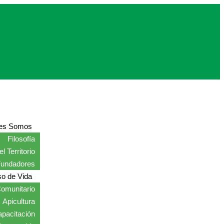
es Somos
Filosofía
l Territorio
Fundadores
o de Vida
omunitario
Apicultura
pacitación