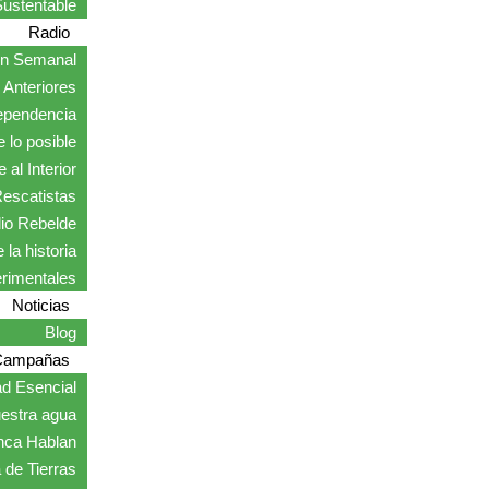
ustentable
Radio
ón Semanal
Anteriores
ependencia
 lo posible
 al Interior
escatistas
io Rebelde
 la historia
erimentales
Noticias
Blog
Campañas
ad Esencial
estra agua
nca Hablan
 de Tierras