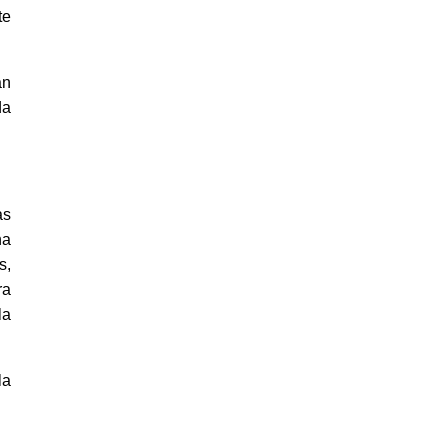
te
an
da
as
na
s,
ra
la
la