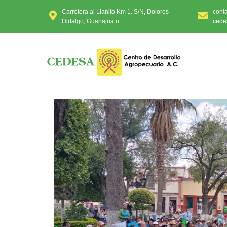
Carretera al Llanito Km 1. S/N, Dolores
cont
Hidalgo, Guanajuato
cede