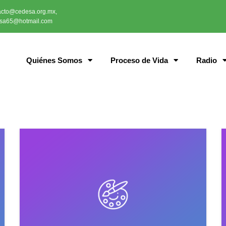
acto@cedesa.org.mx,
sa65@hotmail.com
Quiénes Somos
Proceso de Vida
Radio