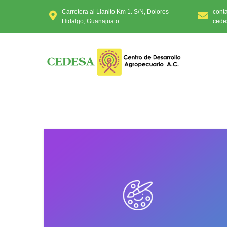
Carretera al Llanito Km 1. S/N, Dolores
cont
Hidalgo, Guanajuato
cede