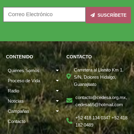
SUSCRÍBETE
CONTENIDO
CONTACTO
Carretera al Llanito Km 1.
Quiénes Somos
S/N, Dolores Hidalgo,
Proceso de Vida
Guanajuato
Radio
contacto@cedesa.org.mx,
Noticias
cedesa65@hotmail.com
Campañas
+52 418 134 0347 +52 418
Contacto
182 0489