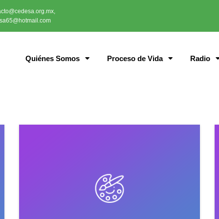
acto@cedesa.org.mx,
sa65@hotmail.com
Quiénes Somos
Proceso de Vida
Radio