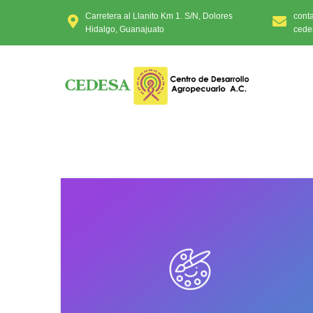
Carretera al Llanito Km 1. S/N, Dolores
cont
Hidalgo, Guanajuato
cede