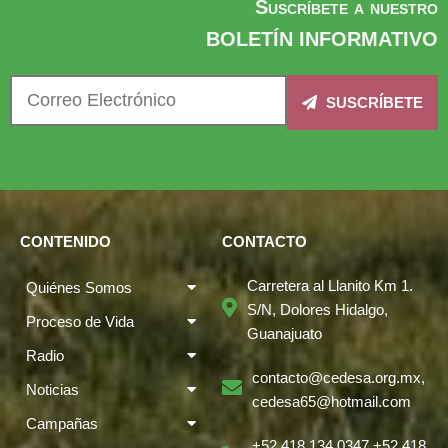
Suscríbete a nuestro
BOLETÍN INFORMATIVO
SUSCRÍBETE
CONTENIDO
CONTACTO
Carretera al Llanito Km 1.
Quiénes Somos
S/N, Dolores Hidalgo,
Proceso de Vida
Guanajuato
Radio
contacto@cedesa.org.mx,
Noticias
cedesa65@hotmail.com
Campañas
+52 418 134 0347 +52 418