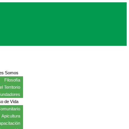
es Somos
Filosofía
l Territorio
Fundadores
o de Vida
omunitario
Apicultura
pacitación