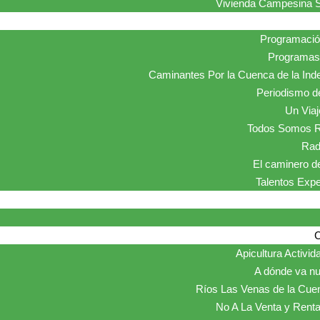
Vivienda Campesina S
Programaci
Programas 
Caminantes Por la Cuenca de la Ind
Periodismo de
Un Viaje
Todos Somos R
Rad
El caminero de
Talentos Exp
Apicultura Activid
A dónde va nu
Ríos Las Venas de la Cue
No A La Venta y Renta