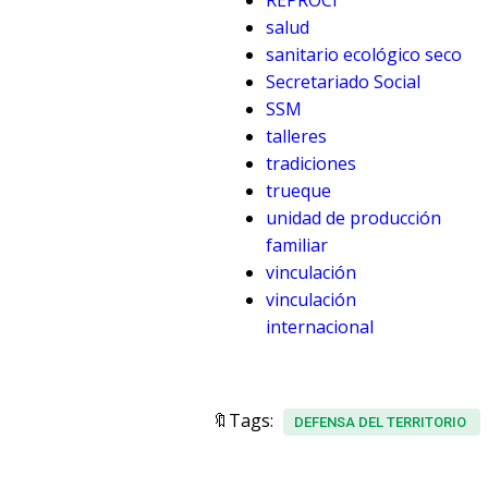
REPROCI
salud
sanitario ecológico seco
Secretariado Social
SSM
talleres
tradiciones
trueque
unidad de producción
familiar
vinculación
vinculación
internacional
🔖Tags:
DEFENSA DEL TERRITORIO