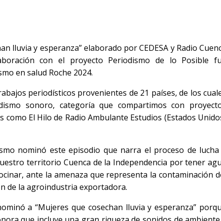
han lluvia y esperanza” elaborado por CEDESA y Radio Cuen
aboración con el proyecto Periodismo de lo Posible f
smo en salud Roche 2024.
bajos periodísticos provenientes de 21 países, de los cual
odismo sonoro, categoría que compartimos con proyect
s como El Hilo de Radio Ambulante Estudios (Estados Unido
smo nominó este episodio que narra el proceso de lucha
nuestro territorio Cuenca de la Independencia por tener ag
ocinar, ante la amenaza que representa la contaminación d
ón de la agroindustria exportadora.
nominó a “Mujeres que cosechan lluvia y esperanza” porq
onora que incluye una gran riqueza de sonidos de ambiente