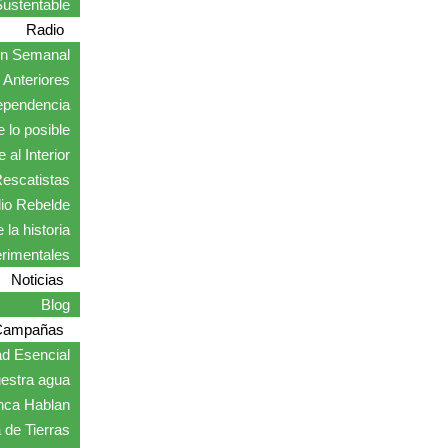
ustentable
Radio
ón Semanal
Anteriores
ependencia
 lo posible
 al Interior
escatistas
io Rebelde
 la historia
erimentales
Noticias
Blog
Campañas
ad Esencial
estra agua
nca Hablan
 de Tierras