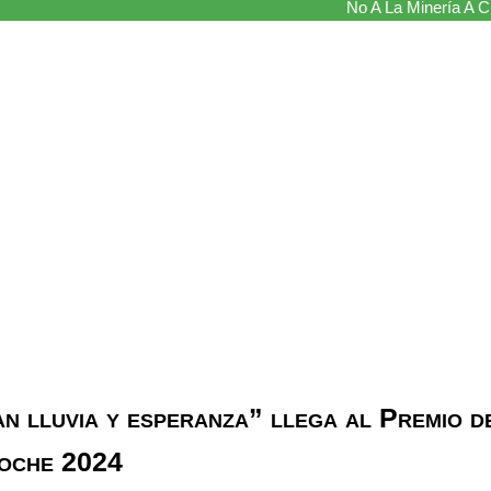
No A La Minería A Ci
n lluvia y esperanza” llega al Premio d
Roche 2024