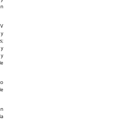
ón
TV
 y
s;
 y
 y
de
to
de
un
la