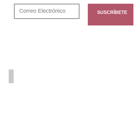
SUSCRÍBETE
CONTENIDO
Quiénes Somos
Filosofía
Defensa
del Territorio
Fundadores
Proceso de Vida
Transformación