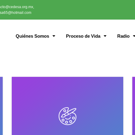
acto@cedesa.org.mx,
sa65@hotmail.com
Quiénes Somos
Proceso de Vida
Radio