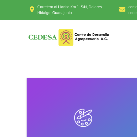
Carretera al Llanito Km 1. S/N, Dolores
cont
Hidalgo, Guanajuato
cede