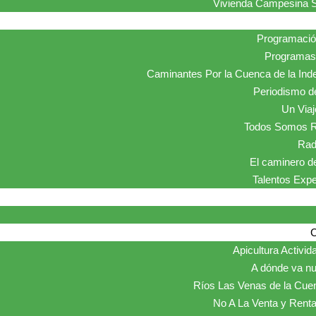
Vivienda Campesina S
Programaci
Programas 
Caminantes Por la Cuenca de la Ind
Periodismo de
Un Viaje
Todos Somos R
Rad
El caminero de
Talentos Exp
Apicultura Activid
A dónde va nu
Ríos Las Venas de la Cue
No A La Venta y Renta