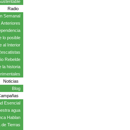
ustentable
Radio
ón Semanal
Anteriores
ependencia
 lo posible
 al Interior
escatistas
io Rebelde
 la historia
erimentales
Noticias
Blog
Campañas
ad Esencial
estra agua
nca Hablan
 de Tierras