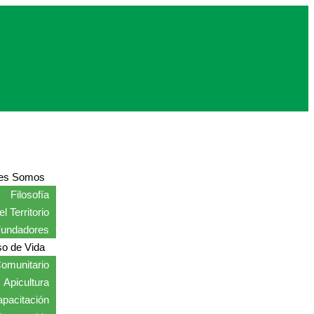
es Somos
Filosofía
l Territorio
Fundadores
o de Vida
omunitario
Apicultura
pacitación