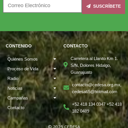
SUSCRÍBETE
CONTENIDO
CONTACTO
Carretera al Llanito Km 1.
Quiénes Somos
S/N, Dolores Hidalgo,
Proceso de Vida
Guanajuato
Radio
contacto@cedesa.org.mx,
Noticias
cedesa65@hotmail.com
Campañas
+52 418 134 0347 +52 418
Contacto
182 0489
© 2025 CEDESA