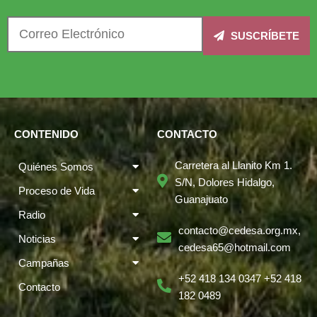
SUSCRÍBETE
CONTENIDO
CONTACTO
Carretera al Llanito Km 1.
Quiénes Somos
S/N, Dolores Hidalgo,
Proceso de Vida
Guanajuato
Radio
contacto@cedesa.org.mx,
Noticias
cedesa65@hotmail.com
Campañas
+52 418 134 0347 +52 418
Contacto
182 0489