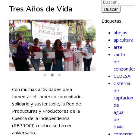
Tres Años de Vida
Etiquetas
abejas
apicultura
arte
‹
›
canto
de
cenzontle
CEDESA
cisterna
Con muchas actividades para
de
fomentar el comercio comunitario,
captacion
solidario y sustentable, la Red de
de
Producturas y Productores de la
agua
Cuenca de la Independencia
de
(REPROCI) celebró su tercer
lluvia
aniversario.
comercio