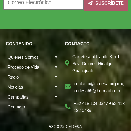
SUSCRÍBETE
CONTENIDO
CONTACTO
Carretera al Llanito Km 1.
Quiénes Somos
S/N, Dolores Hidalgo,
Proceso de Vida
Guanajuato
Radio
contacto@cedesa.org.mx,
Noticias
cedesa65@hotmail.com
Campañas
+52 418 134 0347 +52 418
Contacto
182 0489
© 2025 CEDESA