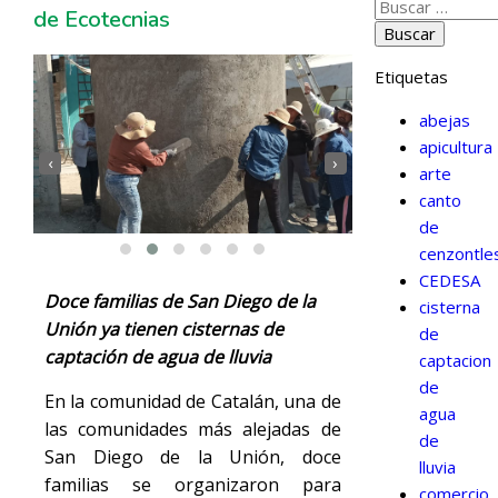
de Ecotecnias
Etiquetas
abejas
apicultura
‹
›
arte
canto
de
cenzontle
CEDESA
Doce familias de San Diego de la
cisterna
Unión ya tienen cisternas de
de
captación de agua de lluvia
captacion
de
En la comunidad de Catalán, una de
agua
las comunidades más alejadas de
de
San Diego de la Unión, doce
lluvia
familias se organizaron para
comercio