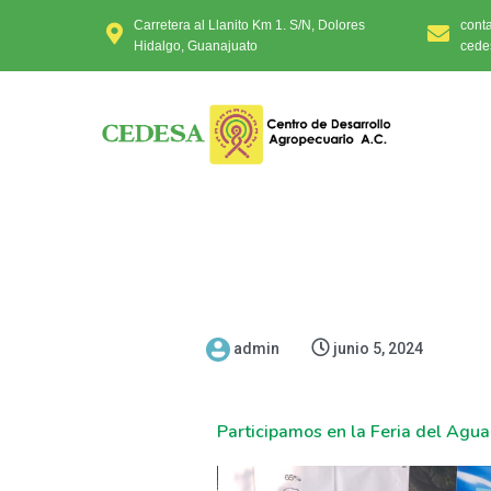
Carretera al Llanito Km 1. S/N, Dolores
cont
Hidalgo, Guanajuato
cede
admin
junio 5, 2024
Participamos en la Feria del Agu