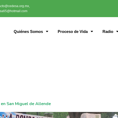
acto@cedesa.org.mx,
sa65@hotmail.com
Quiénes Somos
Proceso de Vida
Radio
a en San Miguel de Allende