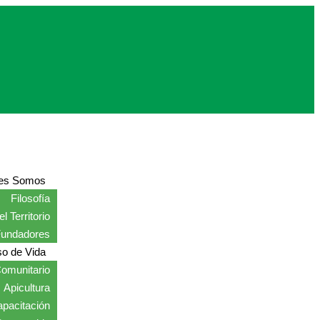
es Somos
Filosofía
l Territorio
Fundadores
o de Vida
omunitario
Apicultura
pacitación