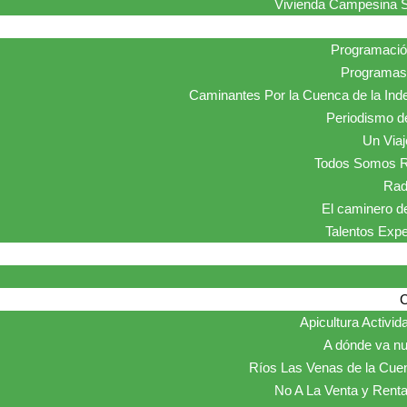
Vivienda Campesina S
Programaci
Programas 
Caminantes Por la Cuenca de la Ind
Periodismo de
Un Viaje
Todos Somos R
Rad
El caminero de
Talentos Exp
Apicultura Activid
A dónde va nu
Ríos Las Venas de la Cue
No A La Venta y Renta