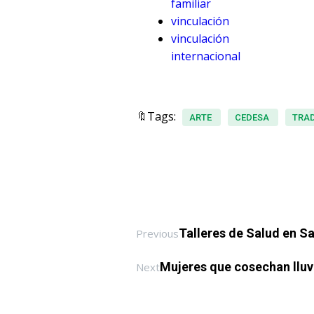
familiar
vinculación
vinculación
internacional
🔖Tags:
ARTE
CEDESA
TRAD
Talleres de Salud en S
Previous
Mujeres que cosechan lluv
Next