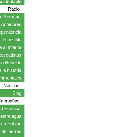
ustentable
Radio
ón Semanal
Anteriores
ependencia
 lo posible
 al Interior
escatistas
io Rebelde
 la historia
erimentales
Noticias
Blog
Campañas
ad Esencial
estra agua
nca Hablan
 de Tierras