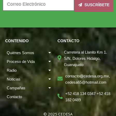
SUSCRÍBETE
CONTENIDO
CONTACTO
Carretera al Llanito Km 1.
Quiénes Somos
S/N, Dolores Hidalgo,
Proceso de Vida
Guanajuato
Radio
contacto@cedesa.org.mx,
Noticias
cedesa65@hotmail.com
Campañas
+52 418 134 0347 +52 418
Contacto
182 0489
© 2025 CEDESA