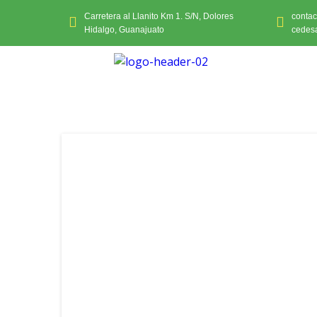
Carretera al Llanito Km 1. S/N, Dolores
conta
Hidalgo, Guanajuato
cedes