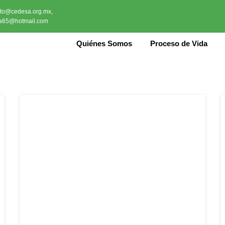
cto@cedesa.org.mx,
a65@hotmail.com
Quiénes Somos
Proceso de Vida