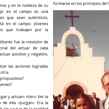
formarse en los principios del 
nos y en la nobleza de su
bajo en el campo es una
es que sean auténticos,
stá en el campo. Jóvenes
es que trabajen por la
itante fue la «revisión de
sonal del actuar de cada
ctuar positivo y negativo,
isar las acciones logradas
otra.
s propusimos?
óvenes?
zgar y actuar» «Ver»: Ver la
 de ella. «Juzgar»: Era la
ad, las causas de la realidad