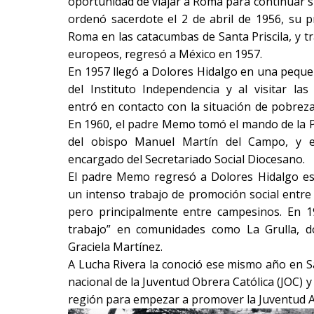
oportunidad de viajar a Roma para continuar su
ordenó sacerdote el 2 de abril de 1956, su p
Roma en las catacumbas de Santa Priscila, y tr
europeos, regresó a México en 1957.
En 1957 llegó a Dolores Hidalgo en una pequ
del Instituto Independencia y al visitar l
entró en contacto con la situación de pobreza 
En 1960, el padre Memo tomó el mando de la P
del obispo Manuel Martín del Campo, y el
encargado del Secretariado Social Diocesano.
El padre Memo regresó a Dolores Hidalgo es
un intenso trabajo de promoción social entre 
pero principalmente entre campesinos. En 
trabajo” en comunidades como La Grulla, 
Graciela Martínez.
A Lucha Rivera la conoció ese mismo año en Sa
nacional de la Juventud Obrera Católica (JOC) y
región para empezar a promover la Juventud Agr