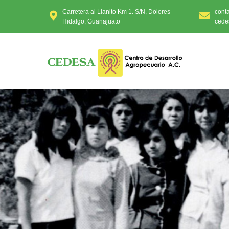
Carretera al Llanito Km 1. S/N, Dolores
cont
Hidalgo, Guanajuato
cede