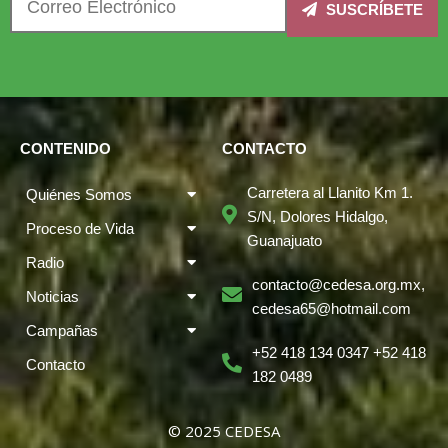
SUSCRÍBETE
CONTENIDO
CONTACTO
Carretera al Llanito Km 1.
Quiénes Somos
S/N, Dolores Hidalgo,
Proceso de Vida
Guanajuato
Radio
contacto@cedesa.org.mx,
Noticias
cedesa65@hotmail.com
Campañas
+52 418 134 0347 +52 418
Contacto
182 0489
© 2025 CEDESA