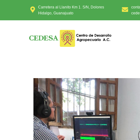
Carretera al Llanito Km 1. S/N, Dolores
cont
Hidalgo, Guanajuato
cede