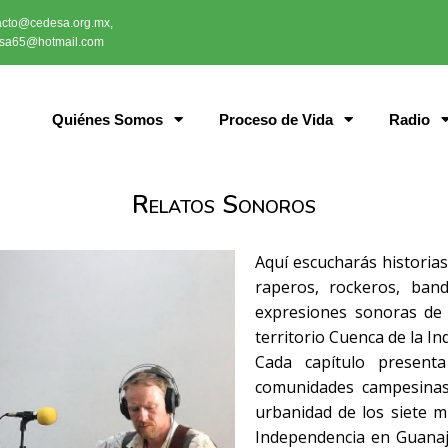
acto@cedesa.org.mx,
sa65@hotmail.com
Quiénes Somos
Proceso de Vida
Radio
Relatos Sonoros
Aquí escucharás historia
raperos, rockeros, ban
expresiones sonoras de 
territorio Cuenca de la I
Cada capítulo present
comunidades campesinas
urbanidad de los siete m
Independencia en Guanaju