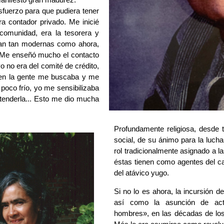
fuerzo para que pudiera tener 
a contador privado. Me inicié 
comunidad, era la tesorera y 
ran tan modernas como ahora, 
. Me enseñó mucho el contacto 
o no era del comité de crédito, 
ven la gente me buscaba y me 
poco frío, yo me sensibilizaba 
tenderla... Esto me dio mucha 
Profundamente religiosa, desde
social, de su ánimo para la lucha
rol tradicionalmente asignado a l
éstas tienen como agentes del cam
del atávico yugo.
Si no lo es ahora, la incursión de
así como la asunción de acti
hombres», en las décadas de los 