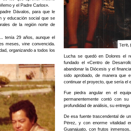
e Memo y el Padre Carlos».
 padre Dávalos, para que le 
 y educación social que se 
ales de la región norte de 
.. tenía 29 años, aunque el 
s meses, vine convencida. 
ad, organizando a todos los 
Lucha se quedó en Dolores el re
fundado el «Centro de Desarrol
abandonar la Diócesis y el financi
sido aprobado, de manera que el
continuar el proyecto, que sería el 
Fue piedra angular en el equi
permanentemente contó con su s
profundidad de análisis, su entrega 
De esa fuente trascendental de una
Pérez, y con enorme vitalidad em
Guanajuato, con frutos inmensos,