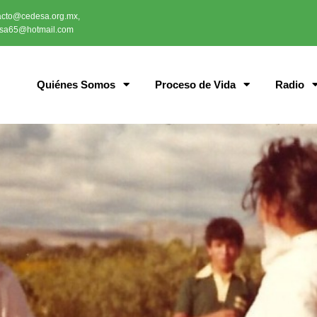
acto@cedesa.org.mx,
sa65@hotmail.com
Quiénes Somos
Proceso de Vida
Radio