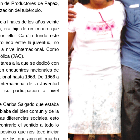
ión de Productores de Papa»,
zación del tubérculo.
ia finales de los años veinte
, era hijo de un minero que
r ello, Cardijn fundó este
o eco entre la juventud, no
 a nivel internacional. Como
ólica (JAC).
tarea a la que se dedicó con 
en encuentros nacionales de 
cional hasta 1968. De 1966 a 
ternacional de la Juventud 
su participación a nivel 
e Carlos Salgado que estaba 
blaba del bien común y de la 
as diferencias sociales, esto 
rarle el sentido a todo lo 
esinos que nos tocó iniciar 
s de los que aprendí mucho 