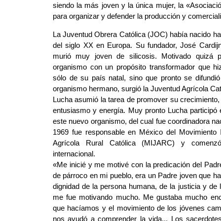
siendo la más joven y la única mujer, la «Asociac
para organizar y defender la producción y comerciali
La Juventud Obrera Católica (JOC) había nacido hac
del siglo
XX en Europa. Su fundador, José Cardijn
murió muy joven de silicosis. Motivado quizá po
organismo con un propósito transformador que hiz
sólo de su país natal, sino que pronto se difundió
organismo hermano, surgió la Juventud Agrícola Cat
Lucha asumió la tarea de promover su crecimiento, 
entusiasmo y energía. Muy pronto Lucha participó 
este nuevo organismo, del cual fue coordinadora na
1969 fue responsable en México del Movimiento In
Agrícola Rural Católica (MIJARC) y comenzó 
internacional.
«Me inicié y me motivé con la predicación del Padr
de párroco en mi pueblo, era un Padre joven que ha
dignidad de la persona humana, de la justicia y de l
me fue motivando mucho. Me gustaba mucho encont
que hacíamos y el movimiento de los jóvenes camp
nos ayudó a comprender la vida... Los sacerdote