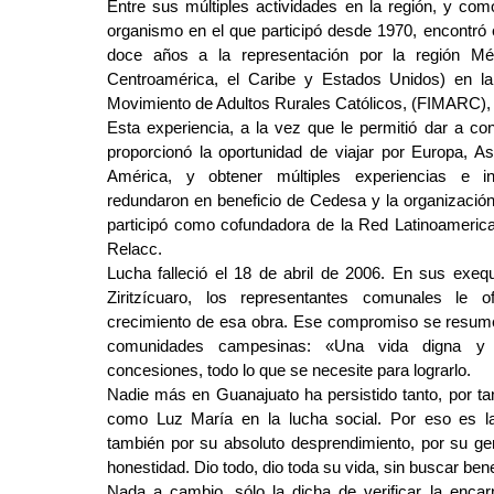
Entre sus múltiples actividades en la región, y co
organismo en el que participó desde 1970, encontró 
doce años a la representación por la región Mé
Centroamérica, el Caribe y Estados Unidos) en la 
Movimiento de Adultos Rurales Católicos, (FIMARC),
Esta experiencia, a la vez que le permitió dar a con
proporcionó la oportunidad de viajar por Europa, Asi
América, y obtener múltiples experiencias e int
redundaron en beneficio de Cedesa y la organización
participó como cofundadora de la Red Latinoameric
Relacc.
Lucha falleció el 18 de abril de 2006. En sus exequ
Ziritzícuaro, los representantes comunales le o
crecimiento de esa obra. Ese compromiso se resume e
comunidades campesinas: «Una vida digna y su
concesiones, todo lo que se necesite para lograrlo.
Nadie más en Guanajuato ha persistido tanto, por tant
como Luz María en la lucha social. Por eso es la 
también por su absoluto desprendimiento, por su gen
honestidad. Dio todo, dio toda su vida, sin buscar ben
Nada a cambio, sólo la dicha de verificar la enca