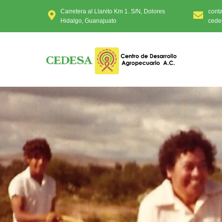
Carretera al Llanito Km 1. S/N, Dolores
cont
Hidalgo, Guanajuato
cede