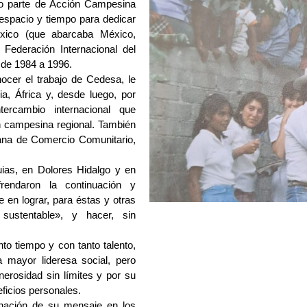
mo parte de Acción Campesina 
espacio y tiempo para dedicar 
xico (que abarcaba México, 
Federación Internacional del 
 de 1984 a 1996.
ocer el trabajo de Cedesa, le 
a, África y, desde luego, por 
ercambio internacional que 
 campesina regional. También 
ana de Comercio Comunitario, 
ias, en Dolores Hidalgo y en 
frendaron la continuación y 
n lograr, para éstas y otras 
stentable», y hacer, sin 
o tiempo y con tanto talento, 
mayor lideresa social, pero 
erosidad sin límites y por su 
eficios personales.
rnación de su mensaje en los 