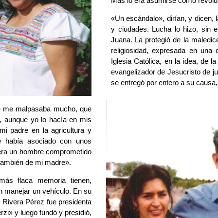
Más lo era asumirse como revoluc
«Un escándalo», dirían, y dicen,
y ciudades. Lucha lo hizo, sin e
Juana. La protegió de la maledice
religiosidad, expresada en una 
Iglesia Católica, en la idea, de l
evangelizador de Jesucristo de ju
se entregó por entero a su causa,
e me malpasaba mucho, que 
, aunque yo lo hacía en mis 
mi padre en la agricultura y 
e había asociado con unos 
 era un hombre comprometido 
también de mi madre».
 más flaca memoria tienen,
n manejar un vehículo. En su
es Rivera Pérez fue presidenta
rzi» y luego fundó y presidió,