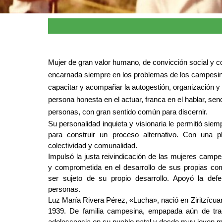
Mujer de gran valor humano, de convicción social y c
encarnada siempre en los problemas de los campesinos
capacitar y acompañar la autogestión, organización 
persona honesta en el actuar, franca en el hablar, sen
personas, con gran sentido común para discernir.
Su personalidad inquieta y visionaria le permitió sie
para construir un proceso alternativo. Con una pl
colectividad y comunalidad.
Impulsó la justa reivindicación de las mujeres campes
y comprometida en el desarrollo de sus propias com
ser sujeto de su propio desarrollo. Apoyó la de
personas.
Luz María Rivera Pérez, «Lucha», nació en Ziritzícuaro
1939. De familia campesina, empapada aún de tradi
adolescencia en su pueblo natal y desde muy joven 