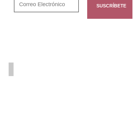
SUSCRÍBETE
CONTENIDO
Quiénes Somos
Filosofía
Defensa
del Territorio
Fundadores
Proceso de Vida
Transformación
y Comercio